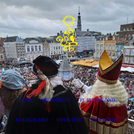
HOME
DE INTOCHT
PLATTEGROND
FOTOGALERIJ
OVER ONS
SPONSOREN