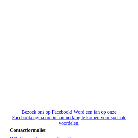
nieuwe opzet graag voortzetten en kijken naar
verbeteringen en uitbreidingen van het evenement.
Waarbij samenwerkingen met derde partijen zoals
verenigingen, winkeliers en horeca nog verder
geoptimaliseerd worden.
Ook wil de stichting blijvend aanvullende creatieve
concepten initiëren. Deze concepten kunnen
mogelijk ook zelfstandig door deze derde partijen
worden uitgevoerd.
De Stichting wil met het Bossche Sint Spektakel waar
mogelijk nog meer synergie creëren en het spektakel
op nog meer locaties in de stad laten plaatsvinden.
Bezoek ons op Facebook! Word een fan op onze
Facebookpagina om in aanmerking te komen voor speciale
voordelen.
Contactformulier