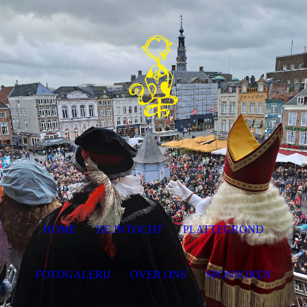
HOME
DE INTOCHT
PLATTEGROND
FOTOGALERIJ
OVER ONS
SPONSOREN