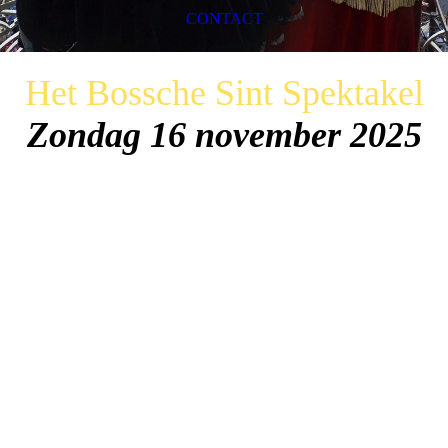
CONTACT
Het Bossche Sint Spektakel
Zondag 16 november 2025
Stichting Sint-Nicolaas Intocht 's-Hertogenbosch
Sinds 1937 organiseert de Stichting Intocht Sint
Nicolaas ‘s-Hertogenbosch het jaarlijkse bezoek van
de Sint aan Den Bosch. De Stichting bestaat al meer
dan 80 jaar. Elk jaar mogen zij een beroep doen op
ruim 150 vrijwilligers, die dit evenement tot een
grandioos succes maken.
In 2023 heeft de stichting gekozen voor een
vernieuwde opzet van de intocht, die met veel
enthousiasme is ontvangen door bezoekers,
betrokkenen en de gemeente. De Stichting wil deze